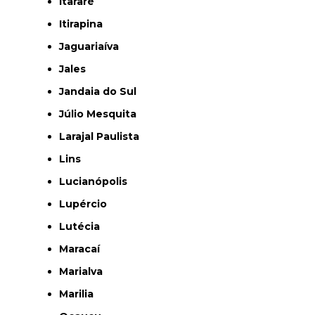
Itararé
Itirapina
Jaguariaíva
Jales
Jandaia do Sul
Júlio Mesquita
Larajal Paulista
Lins
Lucianópolis
Lupércio
Lutécia
Maracaí
Marialva
Marilia