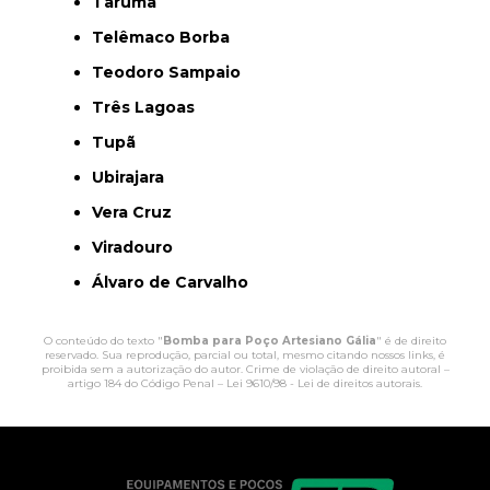
Tarumã
Telêmaco Borba
Teodoro Sampaio
Três Lagoas
Tupã
Ubirajara
Vera Cruz
Viradouro
Álvaro de Carvalho
O conteúdo do texto "
Bomba para Poço Artesiano Gália
" é de direito
reservado. Sua reprodução, parcial ou total, mesmo citando nossos links, é
proibida sem a autorização do autor. Crime de violação de direito autoral –
artigo 184 do Código Penal –
Lei 9610/98 - Lei de direitos autorais
.