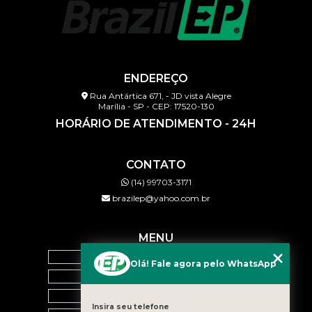
ENDEREÇO
Rua Antártica 671, - JD vista Alegre
Marília - SP - CEP: 17520-130
HORÁRIO DE ATENDIMENTO - 24H
CONTATO
(14) 99703-3171
brazilep@yahoo.com.br
MENU
HOME
Olá! Fale agora pelo WhatsApp
QUEM SOMOS
SERVIÇOS
Insira seu telefone