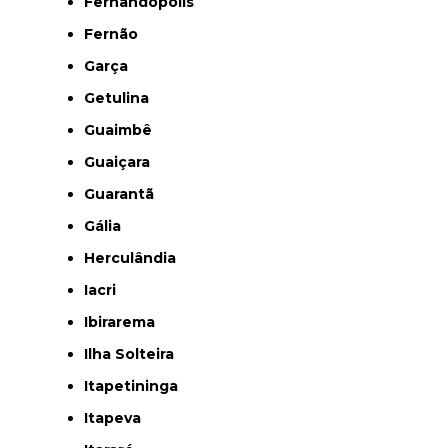
Fernandópolis
Fernão
Garça
Getulina
Guaimbê
Guaiçara
Guarantã
Gália
Herculândia
Iacri
Ibirarema
Ilha Solteira
Itapetininga
Itapeva