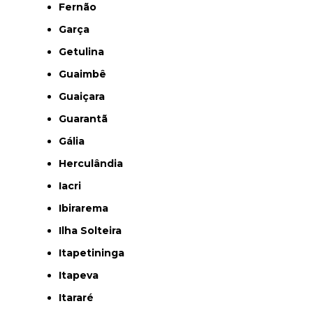
Fernão
Garça
Getulina
Guaimbê
Guaiçara
Guarantã
Gália
Herculândia
Iacri
Ibirarema
Ilha Solteira
Itapetininga
Itapeva
Itararé