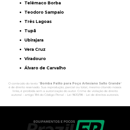
Telêmaco Borba
Teodoro Sampaio
Três Lagoas
Tupã
Ubirajara
Vera Cruz
Viradouro
Álvaro de Carvalho
O conteúdo do texto "
Bomba Palito para Poço Artesiano Salto Grande
"
é de direito reservado. Sua reprodução, parcial ou total, mesmo citando nossos
links, é proibida sem a autorização do autor. Crime de violação de direito
autoral – artigo 184 do Código Penal –
Lei 9610/98 - Lei de direitos autorais
.