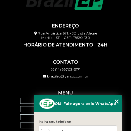
ENDEREÇO
Rua Antártica 671, - JD vista Alegre
Marília - SP - CEP: 17520-130
HORÁRIO DE ATENDIMENTO - 24H
CONTATO
(14) 99703-3171
brazilep@yahoo.com.br
MENU
HOME
Olá! Fale agora pelo WhatsApp
QUEM SOMOS
SERVIÇOS
Insira seu telefone
BLOG