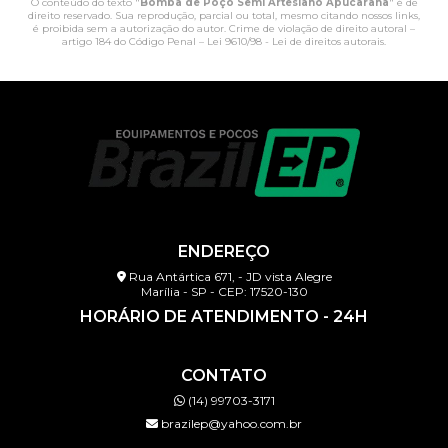
O conteúdo do texto "
Bomba de Poço Semi Artesiano Apucarana
" é de
direito reservado. Sua reprodução, parcial ou total, mesmo citando nossos links,
é proibida sem a autorização do autor. Crime de violação de direito autoral –
artigo 184 do Código Penal –
Lei 9610/98 - Lei de direitos autorais
.
ENDEREÇO
Rua Antártica 671, - JD vista Alegre
Marília - SP - CEP: 17520-130
HORÁRIO DE ATENDIMENTO - 24H
CONTATO
(14) 99703-3171
brazilep@yahoo.com.br