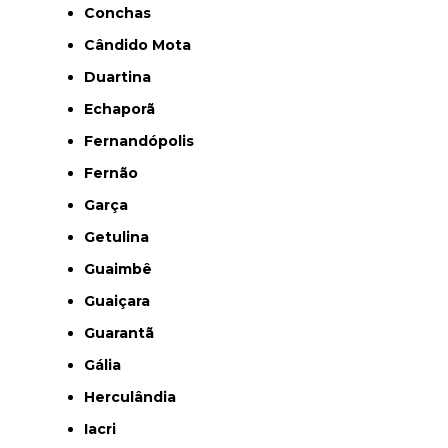
Conchas
Cândido Mota
Duartina
Echaporã
Fernandópolis
Fernão
Garça
Getulina
Guaimbê
Guaiçara
Guarantã
Gália
Herculândia
Iacri