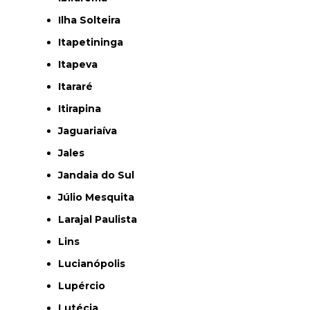
Ilha Solteira
Itapetininga
Itapeva
Itararé
Itirapina
Jaguariaíva
Jales
Jandaia do Sul
Júlio Mesquita
Larajal Paulista
Lins
Lucianópolis
Lupércio
Lutécia