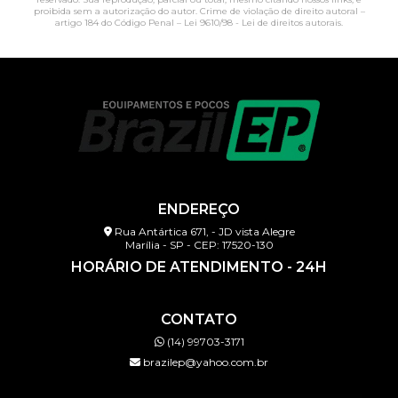
proibida sem a autorização do autor. Crime de violação de direito autoral –
artigo 184 do Código Penal –
Lei 9610/98 - Lei de direitos autorais
.
ENDEREÇO
Rua Antártica 671, - JD vista Alegre
Marília - SP - CEP: 17520-130
HORÁRIO DE ATENDIMENTO - 24H
CONTATO
(14) 99703-3171
brazilep@yahoo.com.br