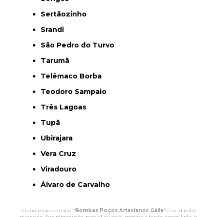
Sertãozinho
Srandi
São Pedro do Turvo
Tarumã
Telêmaco Borba
Teodoro Sampaio
Três Lagoas
Tupã
Ubirajara
Vera Cruz
Viradouro
Álvaro de Carvalho
O conteúdo do texto "
Bombas Poços Artesianos Gália
" é de direito
reservado. Sua reprodução, parcial ou total, mesmo citando nossos links, é