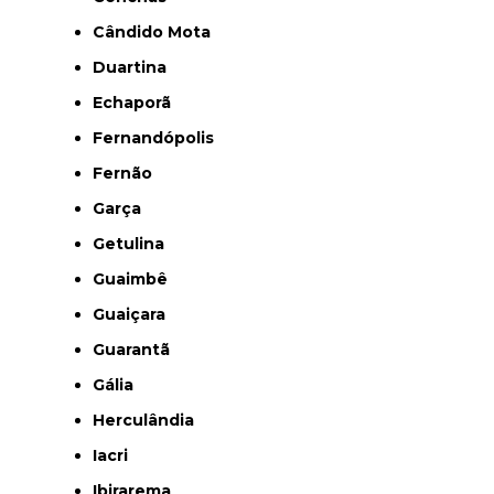
Cândido Mota
Duartina
Echaporã
Fernandópolis
Fernão
Garça
Getulina
Guaimbê
Guaiçara
Guarantã
Gália
Herculândia
Iacri
Ibirarema