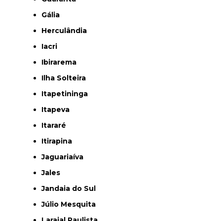
Gália
Herculândia
Iacri
Ibirarema
Ilha Solteira
Itapetininga
Itapeva
Itararé
Itirapina
Jaguariaíva
Jales
Jandaia do Sul
Júlio Mesquita
Larajal Paulista