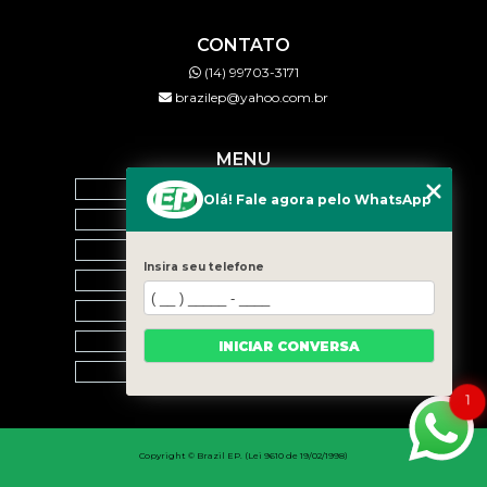
CONTATO
(14) 99703-3171
brazilep@yahoo.com.br
MENU
HOME
Olá! Fale agora pelo WhatsApp
QUEM SOMOS
SERVIÇOS
Insira seu telefone
BLOG
CONTATO
CATEGORIAS
INICIAR CONVERSA
MAPA DO SITE
1
Copyright © Brazil EP. (Lei 9610 de 19/02/1998)