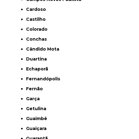
Cardoso
Castilho
Colorado
Conchas
Cândido Mota
Duartina
Echaporã
Fernandópolis
Fernão
Garça
Getulina
Guaimbê
Guaiçara
Guarantã