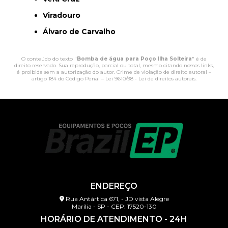
Viradouro
Álvaro de Carvalho
O conteúdo do texto "
Bomba de água para Poço Ilha Solteira
" é de
direito reservado. Sua reprodução, parcial ou total, mesmo citando nossos links,
é proibida sem a autorização do autor. Crime de violação de direito autoral –
artigo 184 do Código Penal –
Lei 9610/98 - Lei de direitos autorais
.
ENDEREÇO
Rua Antártica 671, - JD vista Alegre
Marília - SP - CEP: 17520-130
HORÁRIO DE ATENDIMENTO - 24H