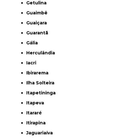
Getulina
Guaimbê
Guaiçara
Guarantã
Gália
Herculândia
Iacri
Ibirarema
Ilha Solteira
Itapetininga
Itapeva
Itararé
Itirapina
Jaguariaíva