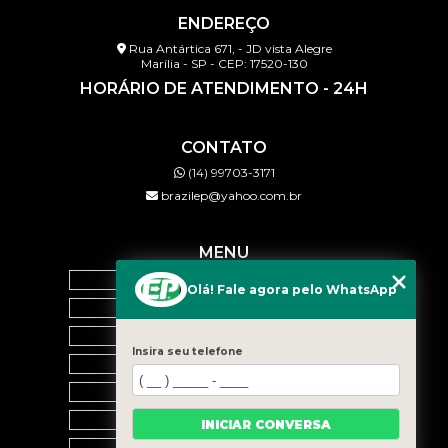
ENDEREÇO
Rua Antártica 671, - JD vista Alegre
Marília - SP - CEP: 17520-130
HORÁRIO DE ATENDIMENTO - 24H
CONTATO
(14) 99703-3171
brazilep@yahoo.com.br
MENU
HOME
Olá! Fale agora pelo WhatsApp
QUEM SOMOS
SERVIÇOS
Insira seu telefone
BLOG
CONTATO
CATEGORIAS
INICIAR CONVERSA
MAPA DO SITE