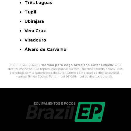
Três Lagoas
Tupã
Ubirajara
Vera Cruz
Viradouro
Álvaro de Carvalho
O conteúdo do texto "
Bomba para Poço Artesiano Cotar Lutécia
" é de
direito reservado. Sua reprodução, parcial ou total, mesmo citando nossos links,
é proibida sem a autorização do autor. Crime de violação de direito autoral –
artigo 184 do Código Penal –
Lei 9610/98 - Lei de direitos autorais
.