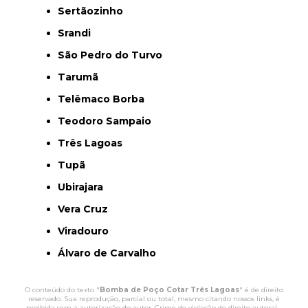
Sertãozinho
Srandi
São Pedro do Turvo
Tarumã
Telêmaco Borba
Teodoro Sampaio
Três Lagoas
Tupã
Ubirajara
Vera Cruz
Viradouro
Álvaro de Carvalho
O conteúdo do texto "
Bomba de Poço Cotar Três Lagoas
" é de direito
reservado. Sua reprodução, parcial ou total, mesmo citando nossos links, é
proibida sem a autorização do autor. Crime de violação de direito autoral –