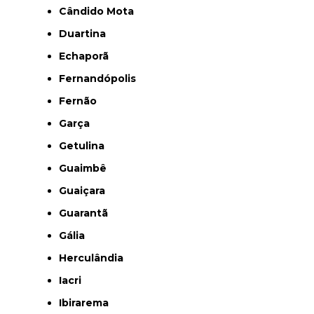
Cândido Mota
Duartina
Echaporã
Fernandópolis
Fernão
Garça
Getulina
Guaimbê
Guaiçara
Guarantã
Gália
Herculândia
Iacri
Ibirarema