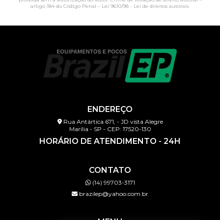
artigo 184 do Código Penal –
Lei 9610/98 - Lei de direitos autorais
.
ENDEREÇO
Rua Antártica 671, - JD vista Alegre
Marília - SP - CEP: 17520-130
HORÁRIO DE ATENDIMENTO - 24H
CONTATO
(14) 99703-3171
brazilep@yahoo.com.br