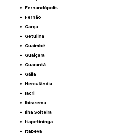
Fernandópolis
Fernão
Garça
Getulina
Guaimbê
Guaiçara
Guarantã
Gália
Herculândia
Iacri
Ibirarema
Ilha Solteira
Itapetininga
Itapeva