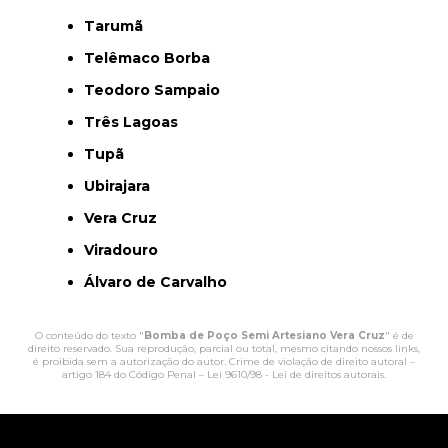
Tarumã
Telêmaco Borba
Teodoro Sampaio
Três Lagoas
Tupã
Ubirajara
Vera Cruz
Viradouro
Álvaro de Carvalho
O conteúdo do texto "
Bomba de Poço Semi Artesiano Vera Cruz
" é de
direito reservado. Sua reprodução, parcial ou total, mesmo citando nossos links,
é proibida sem a autorização do autor. Crime de violação de direito autoral –
artigo 184 do Código Penal –
Lei 9610/98 - Lei de direitos autorais
.