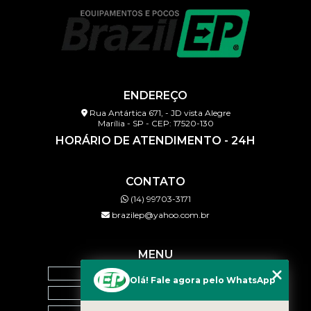
ENDEREÇO
Rua Antártica 671, - JD vista Alegre
Marília - SP - CEP: 17520-130
HORÁRIO DE ATENDIMENTO - 24H
CONTATO
(14) 99703-3171
brazilep@yahoo.com.br
MENU
HOME
Olá! Fale agora pelo WhatsApp
QUEM SOMOS