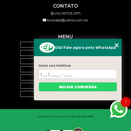
CONTATO
(14) 99703-3171
brazilep@yahoo.com.br
MENU
HOME
Olá! Fale agora pelo WhatsApp
QUEM SOMOS
SERVIÇOS
Insira seu telefone
BLOG
CONTATO
CATEGORIAS
INICIAR CONVERSA
MAPA DO SITE
1
Copyright © Brazil EP. (Lei 9610 de 19/02/1998)