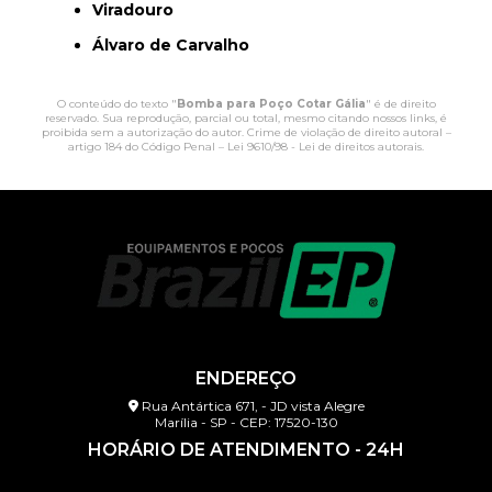
Viradouro
Álvaro de Carvalho
O conteúdo do texto "
Bomba para Poço Cotar Gália
" é de direito
reservado. Sua reprodução, parcial ou total, mesmo citando nossos links, é
proibida sem a autorização do autor. Crime de violação de direito autoral –
artigo 184 do Código Penal –
Lei 9610/98 - Lei de direitos autorais
.
ENDEREÇO
Rua Antártica 671, - JD vista Alegre
Marília - SP - CEP: 17520-130
HORÁRIO DE ATENDIMENTO - 24H