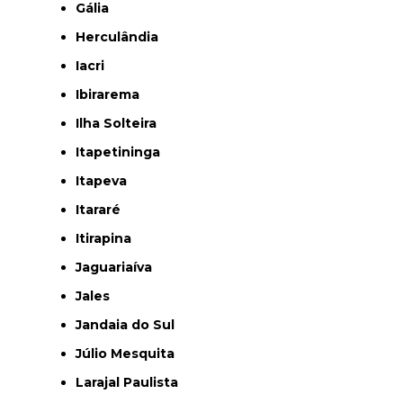
Gália
Herculândia
Iacri
Ibirarema
Ilha Solteira
Itapetininga
Itapeva
Itararé
Itirapina
Jaguariaíva
Jales
Jandaia do Sul
Júlio Mesquita
Larajal Paulista