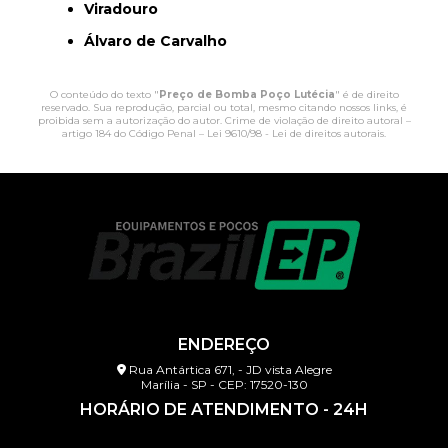
Viradouro
Álvaro de Carvalho
O conteúdo do texto "
Preço de Bomba Poço Lutécia
" é de direito
reservado. Sua reprodução, parcial ou total, mesmo citando nossos links, é
proibida sem a autorização do autor. Crime de violação de direito autoral –
artigo 184 do Código Penal –
Lei 9610/98 - Lei de direitos autorais
.
ENDEREÇO
Rua Antártica 671, - JD vista Alegre
Marília - SP - CEP: 17520-130
HORÁRIO DE ATENDIMENTO - 24H