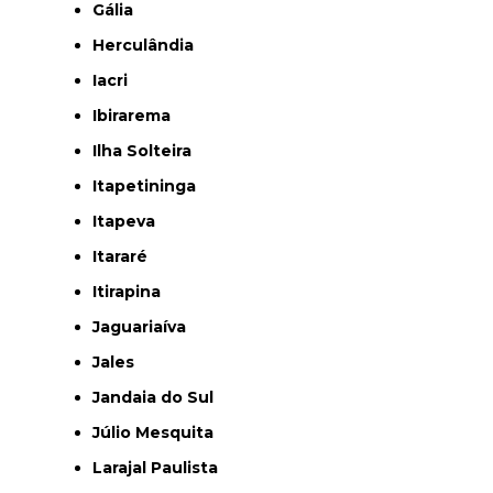
Gália
Herculândia
Iacri
Ibirarema
Ilha Solteira
Itapetininga
Itapeva
Itararé
Itirapina
Jaguariaíva
Jales
Jandaia do Sul
Júlio Mesquita
Larajal Paulista