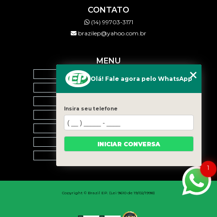
CONTATO
(14) 99703-3171
brazilep@yahoo.com.br
MENU
HOME
Olá! Fale agora pelo WhatsApp
QUEM SOMOS
SERVIÇOS
Insira seu telefone
BLOG
CONTATO
CATEGORIAS
INICIAR CONVERSA
MAPA DO SITE
1
Copyright © Brazil EP. (Lei 9610 de 19/02/1998)