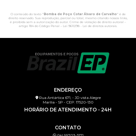
O conteúdo do texto "
Bomba de Poço Cotar Álvaro de Carvalho
" é de
direito reservado. Sua reprodução, parcial ou total, mesmo citando nossos links,
é proibida sem a autorização do autor. Crime de violação de direito autoral –
artigo 184 do Código Penal –
Lei 9610/98 - Lei de direitos autorais
.
ENDEREÇO
Rua Antártica 671, - JD vista Alegre
Marília - SP - CEP: 17520-130
HORÁRIO DE ATENDIMENTO - 24H
CONTATO
(14) 99703-3171