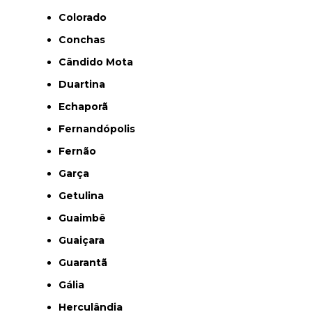
Colorado
Conchas
Cândido Mota
Duartina
Echaporã
Fernandópolis
Fernão
Garça
Getulina
Guaimbê
Guaiçara
Guarantã
Gália
Herculândia