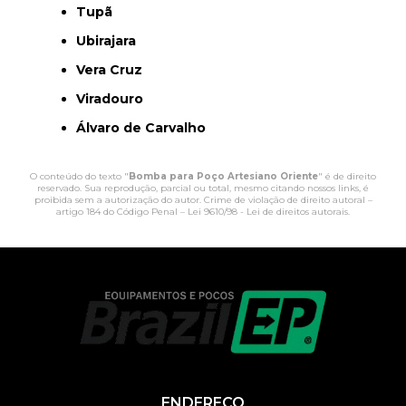
Tupã
Ubirajara
Vera Cruz
Viradouro
Álvaro de Carvalho
O conteúdo do texto "
Bomba para Poço Artesiano Oriente
" é de direito
reservado. Sua reprodução, parcial ou total, mesmo citando nossos links, é
proibida sem a autorização do autor. Crime de violação de direito autoral –
artigo 184 do Código Penal –
Lei 9610/98 - Lei de direitos autorais
.
ENDEREÇO