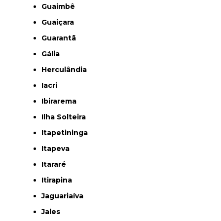
Guaimbê
Guaiçara
Guarantã
Gália
Herculândia
Iacri
Ibirarema
Ilha Solteira
Itapetininga
Itapeva
Itararé
Itirapina
Jaguariaíva
Jales