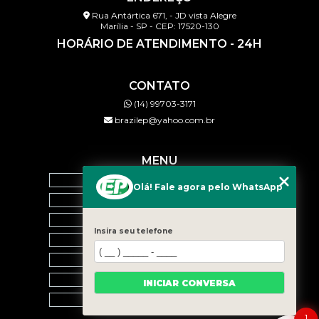
Rua Antártica 671, - JD vista Alegre
Marília - SP - CEP: 17520-130
HORÁRIO DE ATENDIMENTO - 24H
CONTATO
(14) 99703-3171
brazilep@yahoo.com.br
MENU
HOME
Olá! Fale agora pelo WhatsApp
QUEM SOMOS
SERVIÇOS
Insira seu telefone
BLOG
CONTATO
CATEGORIAS
INICIAR CONVERSA
MAPA DO SITE
1