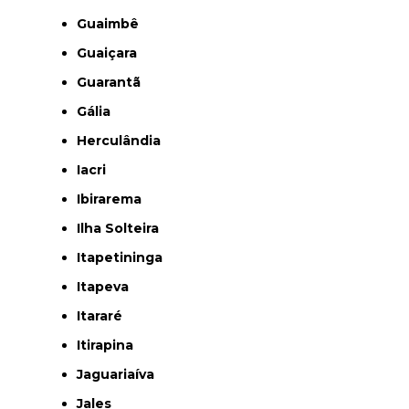
Guaimbê
Guaiçara
Guarantã
Gália
Herculândia
Iacri
Ibirarema
Ilha Solteira
Itapetininga
Itapeva
Itararé
Itirapina
Jaguariaíva
Jales