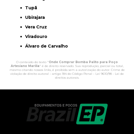
Tupã
Ubirajara
Vera Cruz
Viradouro
Álvaro de Carvalho
O conteúdo do texto "
Onde Comprar Bomba Palito para Poço
Artesiano Marilia
" é de direito reservado. Sua reprodução, parcial ou total,
mesmo citando nossos links, é proibida sem a autorização do autor. Crime de
violação de direito autoral – artigo 184 do Código Penal –
Lei 9610/98 - Lei de
direitos autorais
.