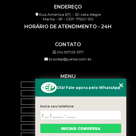
ENDEREÇO
Rua Antártica 671, - JD vista Alegre
Marília - SP - CEP: 17520-130
HORÁRIO DE ATENDIMENTO - 24H
CONTATO
(14) 99703-3171
brazilep@yahoo.com.br
MENU
HOME
Olá! Fale agora pelo WhatsApp
QUEM SOMOS
SERVIÇOS
Insira seu telefone
BLOG
CONTATO
CATEGORIAS
INICIAR CONVERSA
MAPA DO SITE