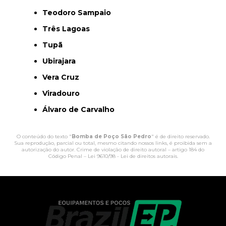
Teodoro Sampaio
Três Lagoas
Tupã
Ubirajara
Vera Cruz
Viradouro
Álvaro de Carvalho
O conteúdo do texto "
Bomba de Poço São Pedro
" é de direito reservado.
Sua reprodução, parcial ou total, mesmo citando nossos links, é proibida sem a
autorização do autor. Crime de violação de direito autoral – artigo 184 do
Código Penal –
Lei 9610/98 - Lei de direitos autorais
.