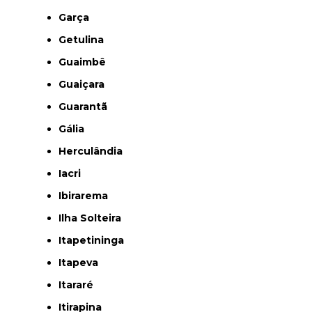
Garça
Getulina
Guaimbê
Guaiçara
Guarantã
Gália
Herculândia
Iacri
Ibirarema
Ilha Solteira
Itapetininga
Itapeva
Itararé
Itirapina