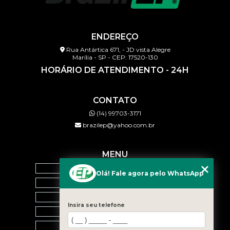
ENDEREÇO
Rua Antártica 671, - JD vista Alegre
Marília - SP - CEP: 17520-130
HORÁRIO DE ATENDIMENTO - 24H
CONTATO
(14) 99703-3171
brazilep@yahoo.com.br
MENU
HOME
Olá! Fale agora pelo WhatsApp
QUEM SOMOS
SERVIÇOS
Insira seu telefone
BLOG
CONTATO