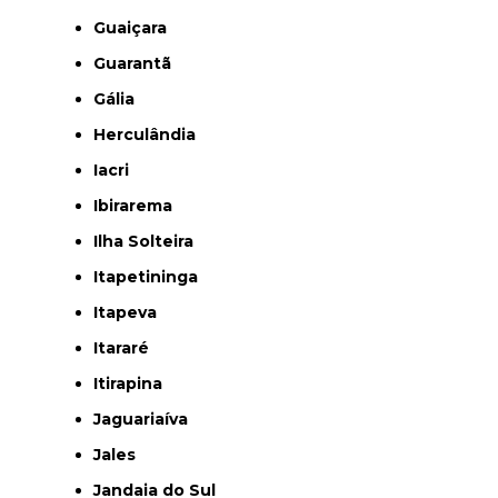
Guaiçara
Guarantã
Gália
Herculândia
Iacri
Ibirarema
Ilha Solteira
Itapetininga
Itapeva
Itararé
Itirapina
Jaguariaíva
Jales
Jandaia do Sul