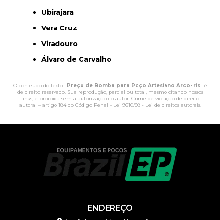
Ubirajara
Vera Cruz
Viradouro
Álvaro de Carvalho
O conteúdo do texto "
Preço de Bomba para Poço Artesiano Arco-Íris
" é
de direito reservado. Sua reprodução, parcial ou total, mesmo citando nossos
links, é proibida sem a autorização do autor. Crime de violação de direito
autoral – artigo 184 do Código Penal –
Lei 9610/98 - Lei de direitos autorais
.
ENDEREÇO