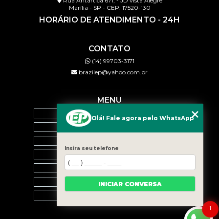
Rua Antártica 671, - JD vista Alegre
Marília - SP - CEP: 17520-130
HORÁRIO DE ATENDIMENTO - 24H
CONTATO
(14) 99703-3171
brazilep@yahoo.com.br
MENU
HOME
Olá! Fale agora pelo WhatsApp
QUEM SOMOS
SERVIÇOS
Insira seu telefone
BLOG
CONTATO
CATEGORIAS
INICIAR CONVERSA
MAPA DO SITE
1