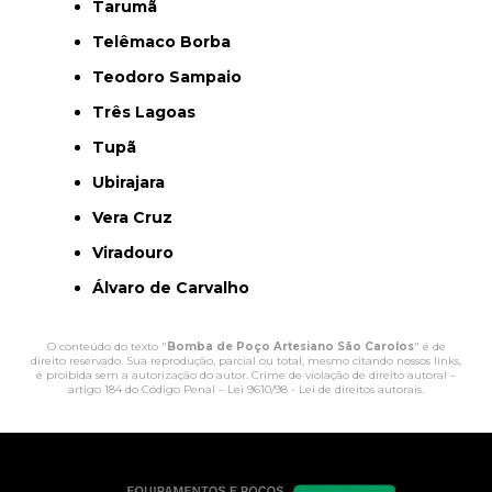
Tarumã
Telêmaco Borba
Teodoro Sampaio
Três Lagoas
Tupã
Ubirajara
Vera Cruz
Viradouro
Álvaro de Carvalho
O conteúdo do texto "
Bomba de Poço Artesiano São Carolos
" é de
direito reservado. Sua reprodução, parcial ou total, mesmo citando nossos links,
é proibida sem a autorização do autor. Crime de violação de direito autoral –
artigo 184 do Código Penal –
Lei 9610/98 - Lei de direitos autorais
.