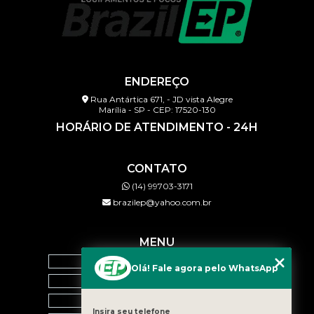
ENDEREÇO
Rua Antártica 671, - JD vista Alegre
Marília - SP - CEP: 17520-130
HORÁRIO DE ATENDIMENTO - 24H
CONTATO
(14) 99703-3171
brazilep@yahoo.com.br
MENU
HOME
Olá! Fale agora pelo WhatsApp
QUEM SOMOS
SERVIÇOS
Insira seu telefone