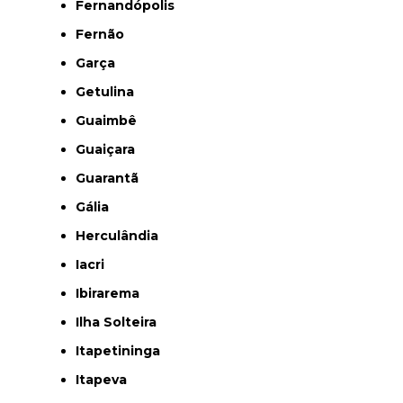
Fernandópolis
Fernão
Garça
Getulina
Guaimbê
Guaiçara
Guarantã
Gália
Herculândia
Iacri
Ibirarema
Ilha Solteira
Itapetininga
Itapeva