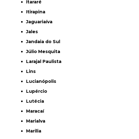
Itararé
Itirapina
Jaguariaíva
Jales
Jandaia do Sul
Júlio Mesquita
Larajal Paulista
Lins
Lucianópolis
Lupércio
Lutécia
Maracaí
Marialva
Marilia