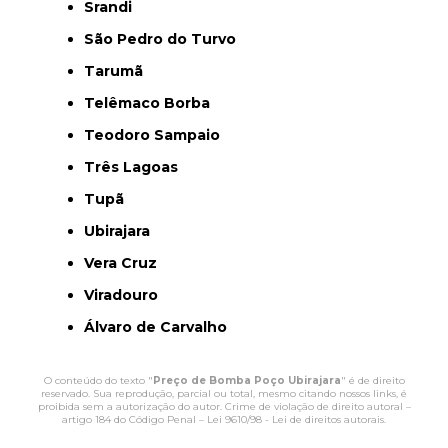
Srandi
São Pedro do Turvo
Tarumã
Telêmaco Borba
Teodoro Sampaio
Três Lagoas
Tupã
Ubirajara
Vera Cruz
Viradouro
Álvaro de Carvalho
O conteúdo do texto "
Preço de Bomba Poço Ubirajara
" é de direito
reservado. Sua reprodução, parcial ou total, mesmo citando nossos links, é
proibida sem a autorização do autor. Crime de violação de direito autoral –
artigo 184 do Código Penal –
Lei 9610/98 - Lei de direitos autorais
.