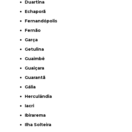
Duartina
Echaporã
Fernandópolis
Fernão
Garça
Getulina
Guaimbê
Guaiçara
Guarantã
Gália
Herculândia
Iacri
Ibirarema
Ilha Solteira