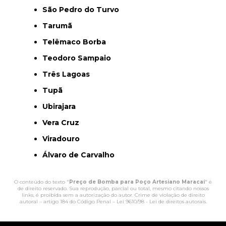
São Pedro do Turvo
Tarumã
Telêmaco Borba
Teodoro Sampaio
Três Lagoas
Tupã
Ubirajara
Vera Cruz
Viradouro
Álvaro de Carvalho
O conteúdo do texto "
Preço de Bomba para Poço Artesiano Maracaí
" é
de direito reservado. Sua reprodução, parcial ou total, mesmo citando nossos
links, é proibida sem a autorização do autor. Crime de violação de direito
autoral – artigo 184 do Código Penal –
Lei 9610/98 - Lei de direitos autorais
.