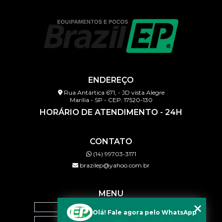
ENDEREÇO
Rua Antártica 671, - JD vista Alegre
Marília - SP - CEP: 17520-130
HORÁRIO DE ATENDIMENTO - 24H
CONTATO
(14) 99703-3171
brazilep@yahoo.com.br
MENU
HOME
Olá! Fale agora pelo WhatsApp
QUEM SOMOS