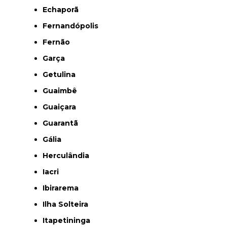
Echaporã
Fernandópolis
Fernão
Garça
Getulina
Guaimbê
Guaiçara
Guarantã
Gália
Herculândia
Iacri
Ibirarema
Ilha Solteira
Itapetininga