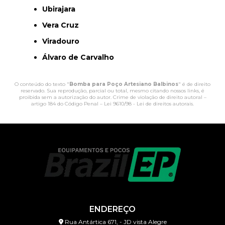
Ubirajara
Vera Cruz
Viradouro
Álvaro de Carvalho
O conteúdo do texto "
Bomba para Poço Artesiano Balbinos
" é de direito
reservado. Sua reprodução, parcial ou total, mesmo citando nossos links, é
proibida sem a autorização do autor. Crime de violação de direito autoral –
artigo 184 do Código Penal –
Lei 9610/98 - Lei de direitos autorais
.
ENDEREÇO
Rua Antártica 671, - JD vista Alegre