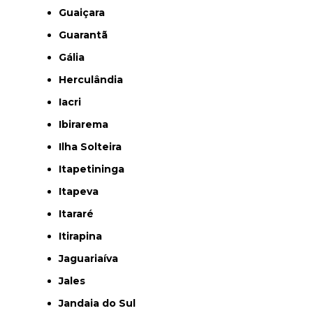
Guaiçara
Guarantã
Gália
Herculândia
Iacri
Ibirarema
Ilha Solteira
Itapetininga
Itapeva
Itararé
Itirapina
Jaguariaíva
Jales
Jandaia do Sul