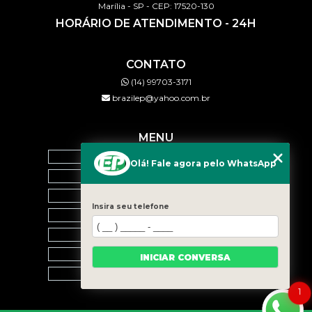
Marília - SP - CEP: 17520-130
HORÁRIO DE ATENDIMENTO - 24H
CONTATO
(14) 99703-3171
brazilep@yahoo.com.br
MENU
HOME
Olá! Fale agora pelo WhatsApp
QUEM SOMOS
SERVIÇOS
Insira seu telefone
BLOG
CONTATO
CATEGORIAS
INICIAR CONVERSA
MAPA DO SITE
1