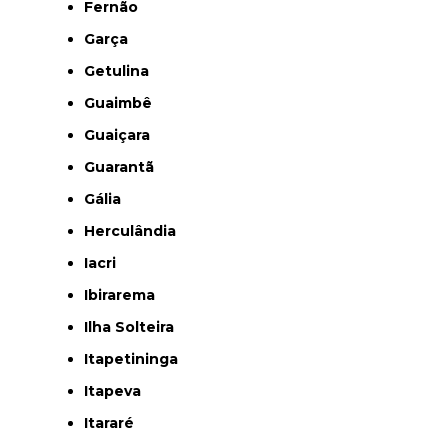
Fernão
Garça
Getulina
Guaimbê
Guaiçara
Guarantã
Gália
Herculândia
Iacri
Ibirarema
Ilha Solteira
Itapetininga
Itapeva
Itararé