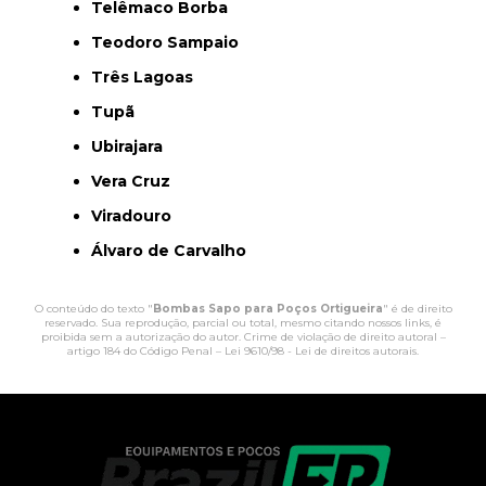
Telêmaco Borba
Teodoro Sampaio
Três Lagoas
Tupã
Ubirajara
Vera Cruz
Viradouro
Álvaro de Carvalho
O conteúdo do texto "
Bombas Sapo para Poços Ortigueira
" é de direito
reservado. Sua reprodução, parcial ou total, mesmo citando nossos links, é
proibida sem a autorização do autor. Crime de violação de direito autoral –
artigo 184 do Código Penal –
Lei 9610/98 - Lei de direitos autorais
.