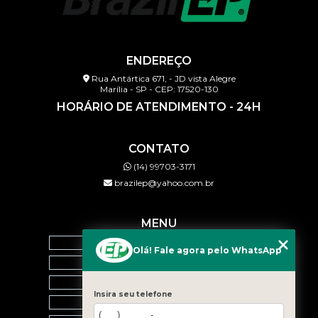
ENDEREÇO
Rua Antártica 671, - JD vista Alegre
Marília - SP - CEP: 17520-130
HORÁRIO DE ATENDIMENTO - 24H
CONTATO
(14) 99703-3171
brazilep@yahoo.com.br
MENU
HOME
Olá! Fale agora pelo WhatsApp
QUEM SOMOS
SERVIÇOS
Insira seu telefone
BLOG