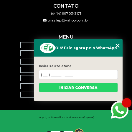
CONTATO
(14) 99703-3171
brazilep@yahoo.com.br
MENU
HOME
Olá! Fale agora pelo WhatsApp
QUEM SOMOS
SERVIÇOS
Insira seu telefone
BLOG
CONTATO
CATEGORIAS
INICIAR CONVERSA
MAPA DO SITE
1
Copyright © Brazil EP. (Lei 9610 de 19/02/1998)