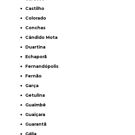
Castilho
Colorado
Conchas
Cândido Mota
Duartina
Echaporã
Fernandópolis
Fernão
Garça
Getulina
Guaimbê
Guaiçara
Guarantã
Gália