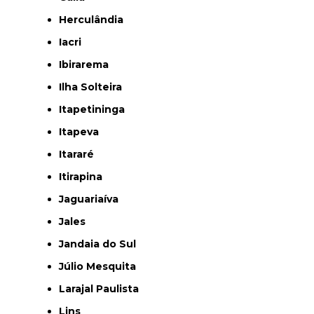
Herculândia
Iacri
Ibirarema
Ilha Solteira
Itapetininga
Itapeva
Itararé
Itirapina
Jaguariaíva
Jales
Jandaia do Sul
Júlio Mesquita
Larajal Paulista
Lins