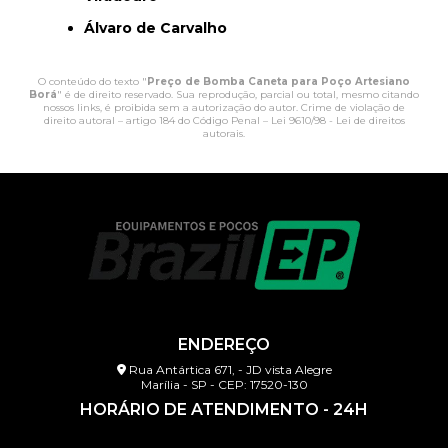
Álvaro de Carvalho
O conteúdo do texto "
Preço de Bomba Caneta para Poço Artesiano
Borá
" é de direito reservado. Sua reprodução, parcial ou total, mesmo citando
nossos links, é proibida sem a autorização do autor. Crime de violação de
direito autoral – artigo 184 do Código Penal –
Lei 9610/98 - Lei de direitos
autorais
.
ENDEREÇO
Rua Antártica 671, - JD vista Alegre
Marília - SP - CEP: 17520-130
HORÁRIO DE ATENDIMENTO - 24H