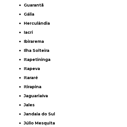
Guarantã
Gália
Herculândia
Iacri
Ibirarema
Ilha Solteira
Itapetininga
Itapeva
Itararé
Itirapina
Jaguariaíva
Jales
Jandaia do Sul
Júlio Mesquita