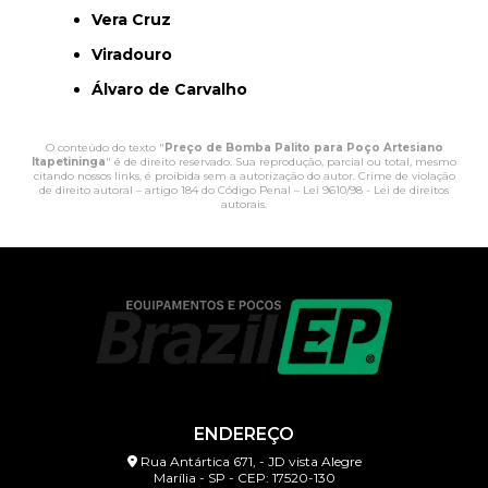
Vera Cruz
Viradouro
Álvaro de Carvalho
O conteúdo do texto "
Preço de Bomba Palito para Poço Artesiano
Itapetininga
" é de direito reservado. Sua reprodução, parcial ou total, mesmo
citando nossos links, é proibida sem a autorização do autor. Crime de violação
de direito autoral – artigo 184 do Código Penal –
Lei 9610/98 - Lei de direitos
autorais
.
ENDEREÇO
Rua Antártica 671, - JD vista Alegre
Marília - SP - CEP: 17520-130