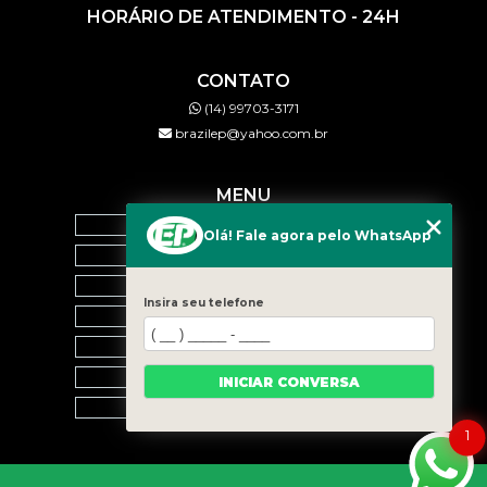
HORÁRIO DE ATENDIMENTO - 24H
CONTATO
(14) 99703-3171
brazilep@yahoo.com.br
MENU
HOME
Olá! Fale agora pelo WhatsApp
QUEM SOMOS
SERVIÇOS
Insira seu telefone
BLOG
CONTATO
CATEGORIAS
INICIAR CONVERSA
MAPA DO SITE
1