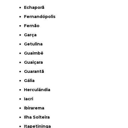
Echaporã
Fernandópolis
Fernão
Garça
Getulina
Guaimbê
Guaiçara
Guarantã
Gália
Herculândia
Iacri
Ibirarema
Ilha Solteira
Itapetininga