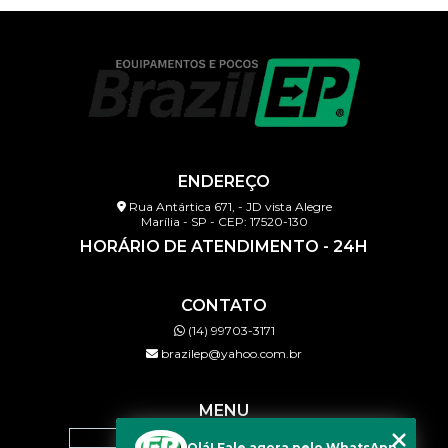
ENDEREÇO
Rua Antártica 671, - JD vista Alegre
Marília - SP - CEP: 17520-130
HORÁRIO DE ATENDIMENTO - 24H
CONTATO
(14) 99703-3171
brazilep@yahoo.com.br
MENU
HOME
Olá! Fale agora pelo WhatsApp