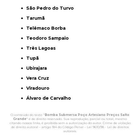
São Pedro do Turvo
Tarumã
Telêmaco Borba
Teodoro Sampaio
Três Lagoas
Tupã
Ubirajara
Vera Cruz
Viradouro
Álvaro de Carvalho
O conteúdo do texto "
Bomba Submersa Poço Artesiano Preços Salto
Grande
" é de direito reservado. Sua reprodução, parcial ou total, mesmo
citando nossos links, é proibida sem a autorização do autor. Crime de violação
de direito autoral – artigo 184 do Código Penal –
Lei 9610/98 - Lei de direitos
autorais
.