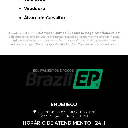
Viradouro
Álvaro de Carvalho
O conteúdo do texto "
Comprar Bomba Submersa Poço Artesiano Jales
"
é de direito reservado. Sua reprodução, parcial ou total, mesmo citando nossos
links, é proibida sem a autorização do autor. Crime de violação de direito
autoral – artigo 184 do Código Penal –
Lei 9610/98 - Lei de direitos autorais
.
ENDEREÇO
Rua Antártica 671, - JD vista Alegre
Marília - SP - CEP: 17520-130
HORÁRIO DE ATENDIMENTO - 24H