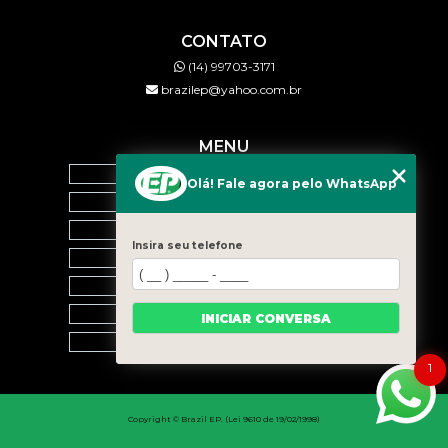
CONTATO
(14) 99703-3171
brazilep@yahoo.com.br
MENU
HOME
Olá! Fale agora pelo WhatsApp
QUEM SOMOS
SERVIÇOS
Insira seu telefone
BLOG
CONTATO
CATEGORIAS
INICIAR CONVERSA
MAPA DO SITE
1
Copyright © Brazil EP. (Lei 9610 de 19/02/1998)