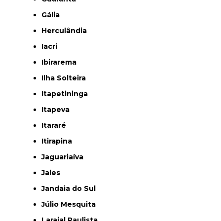
Gália
Herculândia
Iacri
Ibirarema
Ilha Solteira
Itapetininga
Itapeva
Itararé
Itirapina
Jaguariaíva
Jales
Jandaia do Sul
Júlio Mesquita
Larajal Paulista