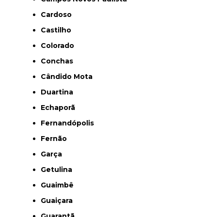
Cardoso
Castilho
Colorado
Conchas
Cândido Mota
Duartina
Echaporã
Fernandópolis
Fernão
Garça
Getulina
Guaimbê
Guaiçara
Guarantã