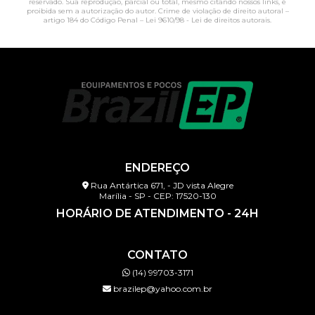
reservado. Sua reprodução, parcial ou total, mesmo citando nossos links, é
proibida sem a autorização do autor. Crime de violação de direito autoral –
artigo 184 do Código Penal –
Lei 9610/98 - Lei de direitos autorais
.
ENDEREÇO
Rua Antártica 671, - JD vista Alegre
Marília - SP - CEP: 17520-130
HORÁRIO DE ATENDIMENTO - 24H
CONTATO
(14) 99703-3171
brazilep@yahoo.com.br