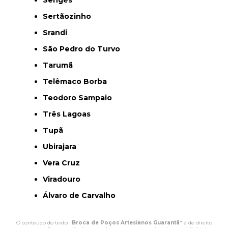
Sertãozinho
Srandi
São Pedro do Turvo
Tarumã
Telêmaco Borba
Teodoro Sampaio
Três Lagoas
Tupã
Ubirajara
Vera Cruz
Viradouro
Álvaro de Carvalho
O conteúdo do texto "
Broca de Poços Artesianos Guarantã
" é de direito