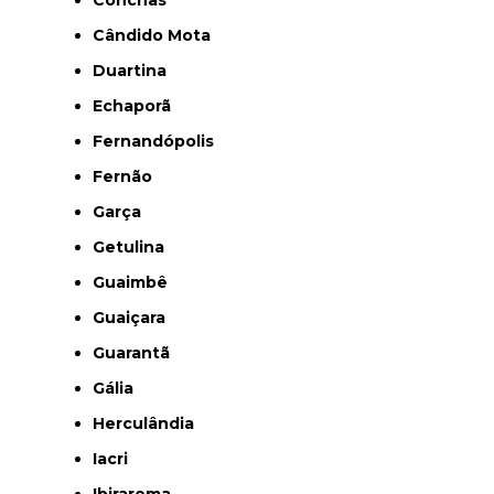
Cândido Mota
Duartina
Echaporã
Fernandópolis
Fernão
Garça
Getulina
Guaimbê
Guaiçara
Guarantã
Gália
Herculândia
Iacri
Ibirarema