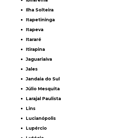
Ilha Solteira
Itapetininga
Itapeva
Itararé
Itirapina
Jaguariaíva
Jales
Jandaia do Sul
Júlio Mesquita
Larajal Paulista
Lins
Lucianópolis
Lupércio
Lutécia