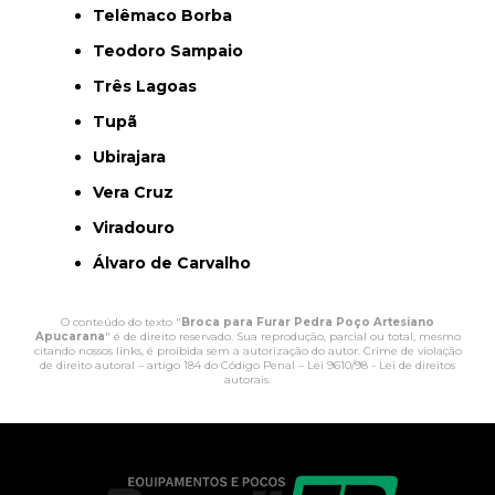
Telêmaco Borba
Teodoro Sampaio
Três Lagoas
Tupã
Ubirajara
Vera Cruz
Viradouro
Álvaro de Carvalho
O conteúdo do texto "
Broca para Furar Pedra Poço Artesiano
Apucarana
" é de direito reservado. Sua reprodução, parcial ou total, mesmo
citando nossos links, é proibida sem a autorização do autor. Crime de violação
de direito autoral – artigo 184 do Código Penal –
Lei 9610/98 - Lei de direitos
autorais
.