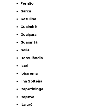
Fernão
Garça
Getulina
Guaimbê
Guaiçara
Guarantã
Gália
Herculândia
Iacri
Ibirarema
Ilha Solteira
Itapetininga
Itapeva
Itararé