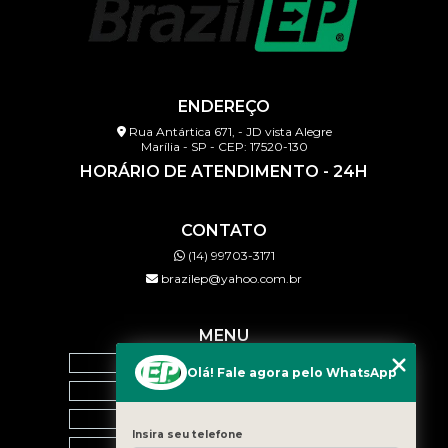
ENDEREÇO
Rua Antártica 671, - JD vista Alegre
Marília - SP - CEP: 17520-130
HORÁRIO DE ATENDIMENTO - 24H
CONTATO
(14) 99703-3171
brazilep@yahoo.com.br
MENU
HOME
Olá! Fale agora pelo WhatsApp
QUEM SOMOS
SERVIÇOS
Insira seu telefone
BLOG