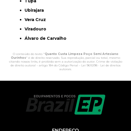
Tupã
Ubirajara
Vera Cruz
Viradouro
Álvaro de Carvalho
O conteúdo do texto "
Quanto Custa Limpeza Poço Semi Artesiano
Ourinhos
" é de direito reservado. Sua reprodução, parcial ou total, mesmo
citando nossos links, é proibida sem a autorização do autor. Crime de violação
de direito autoral – artigo 184 do Código Penal –
Lei 9610/98 - Lei de direitos
autorais
.
ENDEREÇO