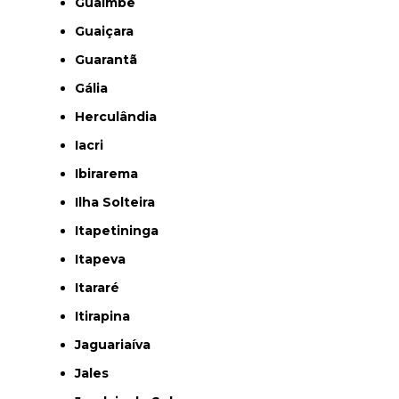
Guaimbê
Guaiçara
Guarantã
Gália
Herculândia
Iacri
Ibirarema
Ilha Solteira
Itapetininga
Itapeva
Itararé
Itirapina
Jaguariaíva
Jales