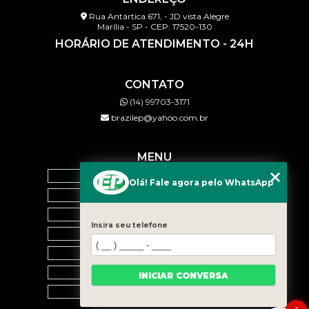
Rua Antártica 671, - JD vista Alegre
Marília - SP - CEP: 17520-130
HORÁRIO DE ATENDIMENTO - 24H
CONTATO
(14) 99703-3171
brazilep@yahoo.com.br
MENU
HOME
Olá! Fale agora pelo WhatsApp
QUEM SOMOS
SERVIÇOS
Insira seu telefone
BLOG
CONTATO
CATEGORIAS
INICIAR CONVERSA
MAPA DO SITE