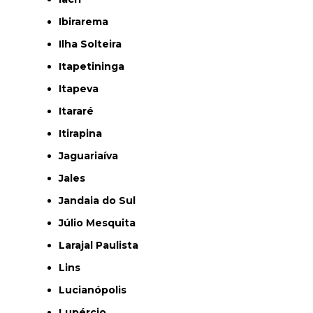
Ibirarema
Ilha Solteira
Itapetininga
Itapeva
Itararé
Itirapina
Jaguariaíva
Jales
Jandaia do Sul
Júlio Mesquita
Larajal Paulista
Lins
Lucianópolis
Lupércio