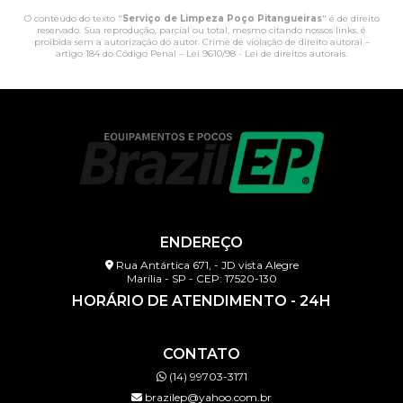
O conteúdo do texto "
Serviço de Limpeza Poço Pitangueiras
" é de direito
reservado. Sua reprodução, parcial ou total, mesmo citando nossos links, é
proibida sem a autorização do autor. Crime de violação de direito autoral –
artigo 184 do Código Penal –
Lei 9610/98 - Lei de direitos autorais
.
ENDEREÇO
Rua Antártica 671, - JD vista Alegre
Marília - SP - CEP: 17520-130
HORÁRIO DE ATENDIMENTO - 24H
CONTATO
(14) 99703-3171
brazilep@yahoo.com.br