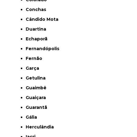
Conchas
Cândido Mota
Duartina
Echaporã
Fernandópolis
Fernão
Garça
Getulina
Guaimbê
Guaiçara
Guarantã
Gália
Herculândia
Iacri