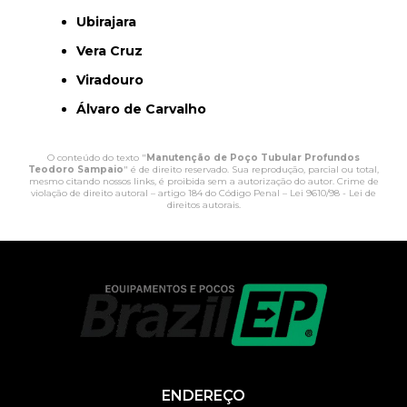
Ubirajara
Vera Cruz
Viradouro
Álvaro de Carvalho
O conteúdo do texto "
Manutenção de Poço Tubular Profundos
Teodoro Sampaio
" é de direito reservado. Sua reprodução, parcial ou total,
mesmo citando nossos links, é proibida sem a autorização do autor. Crime de
violação de direito autoral – artigo 184 do Código Penal –
Lei 9610/98 - Lei de
direitos autorais
.
ENDEREÇO