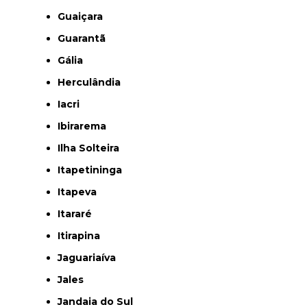
Guaiçara
Guarantã
Gália
Herculândia
Iacri
Ibirarema
Ilha Solteira
Itapetininga
Itapeva
Itararé
Itirapina
Jaguariaíva
Jales
Jandaia do Sul