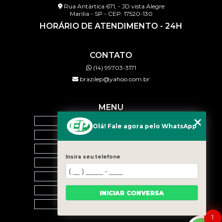
Rua Antártica 671, - JD vista Alegre
Marília - SP - CEP: 17520-130
HORÁRIO DE ATENDIMENTO - 24H
CONTATO
(14) 99703-3171
brazilep@yahoo.com.br
MENU
HOME
Olá! Fale agora pelo WhatsApp
QUEM SOMOS
SERVIÇOS
Insira seu telefone
BLOG
CONTATO
CATEGORIAS
INICIAR CONVERSA
MAPA DO SITE
1