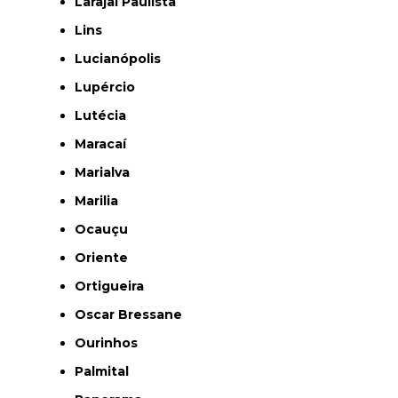
Larajal Paulista
Lins
Lucianópolis
Lupércio
Lutécia
Maracaí
Marialva
Marilia
Ocauçu
Oriente
Ortigueira
Oscar Bressane
Ourinhos
Palmital