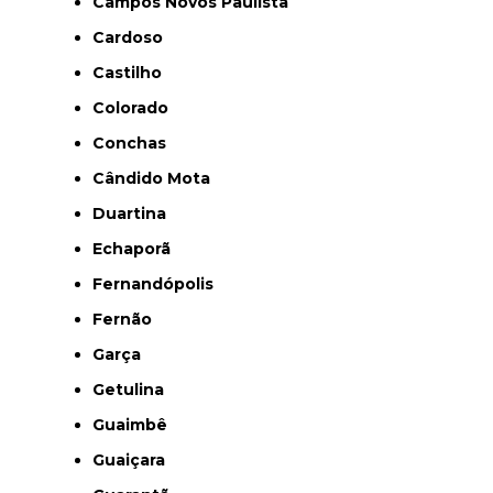
Campos Novos Paulista
Cardoso
Castilho
Colorado
Conchas
Cândido Mota
Duartina
Echaporã
Fernandópolis
Fernão
Garça
Getulina
Guaimbê
Guaiçara