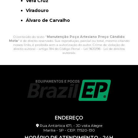
Vera Cruz
Viradouro
Álvaro de Carvalho
O conteúdo do texto "
Manutenção Poço Artesiano Preço Cândido
Mota
" é de direito reservado. Sua reprodução, parcial ou total, mesmo citando
nossos links, é proibida sem a autorização do autor. Crime de violação de
direito autoral – artigo 184 do Código Penal –
Lei 9610/98 - Lei de direitos
autorais
.
ENDEREÇO
Rua Antártica 671, - JD vista Alegre
Marília - SP - CEP: 17520-130
HORÁRIO DE ATENDIMENTO - 24H