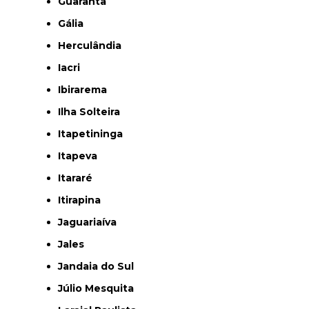
Guarantã
Gália
Herculândia
Iacri
Ibirarema
Ilha Solteira
Itapetininga
Itapeva
Itararé
Itirapina
Jaguariaíva
Jales
Jandaia do Sul
Júlio Mesquita