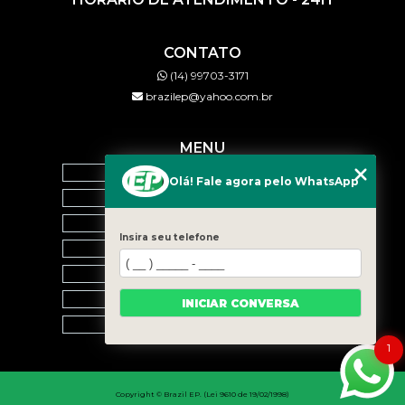
CONTATO
(14) 99703-3171
brazilep@yahoo.com.br
MENU
HOME
Olá! Fale agora pelo WhatsApp
QUEM SOMOS
SERVIÇOS
Insira seu telefone
BLOG
CONTATO
CATEGORIAS
INICIAR CONVERSA
MAPA DO SITE
1
Copyright © Brazil EP. (Lei 9610 de 19/02/1998)