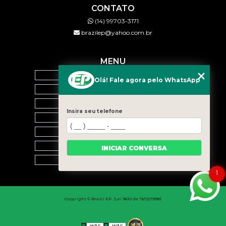
CONTATO
(14) 99703-3171
brazilep@yahoo.com.br
MENU
HOME
Olá! Fale agora pelo WhatsApp
QUEM SOMOS
SERVIÇOS
Insira seu telefone
BLOG
CONTATO
CATEGORIAS
INICIAR CONVERSA
MAPA DO SITE
1
Copyright © Brazil EP. (Lei 9610 de 19/02/1998)
W3C
W3C