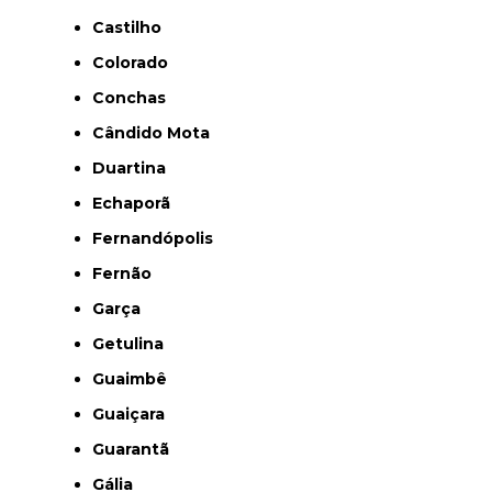
Castilho
Colorado
Conchas
Cândido Mota
Duartina
Echaporã
Fernandópolis
Fernão
Garça
Getulina
Guaimbê
Guaiçara
Guarantã
Gália