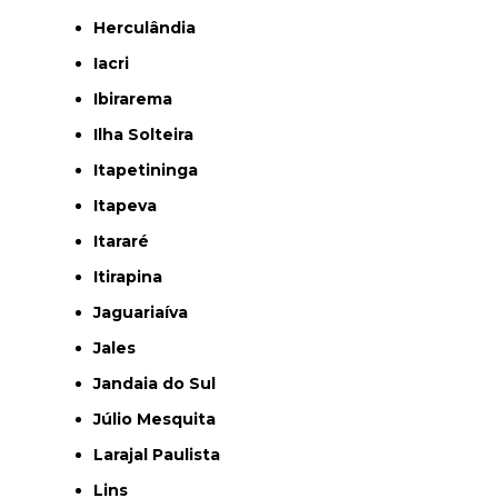
Herculândia
Iacri
Ibirarema
Ilha Solteira
Itapetininga
Itapeva
Itararé
Itirapina
Jaguariaíva
Jales
Jandaia do Sul
Júlio Mesquita
Larajal Paulista
Lins