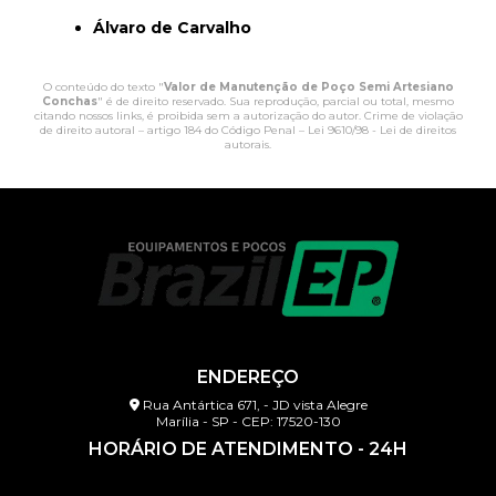
Álvaro de Carvalho
O conteúdo do texto "
Valor de Manutenção de Poço Semi Artesiano
Conchas
" é de direito reservado. Sua reprodução, parcial ou total, mesmo
citando nossos links, é proibida sem a autorização do autor. Crime de violação
de direito autoral – artigo 184 do Código Penal –
Lei 9610/98 - Lei de direitos
autorais
.
ENDEREÇO
Rua Antártica 671, - JD vista Alegre
Marília - SP - CEP: 17520-130
HORÁRIO DE ATENDIMENTO - 24H