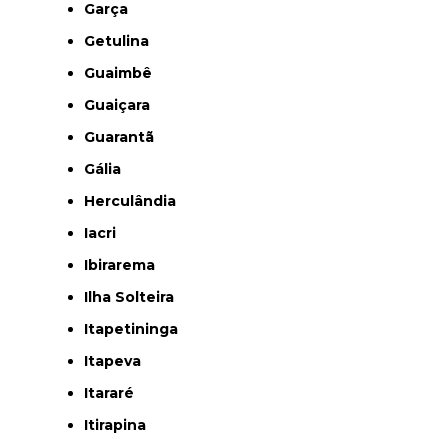
Garça
Getulina
Guaimbê
Guaiçara
Guarantã
Gália
Herculândia
Iacri
Ibirarema
Ilha Solteira
Itapetininga
Itapeva
Itararé
Itirapina