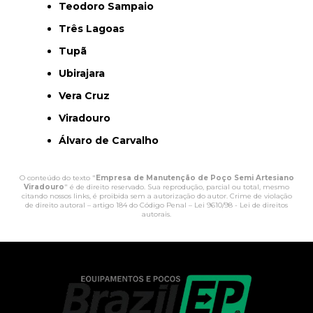
Teodoro Sampaio
Três Lagoas
Tupã
Ubirajara
Vera Cruz
Viradouro
Álvaro de Carvalho
O conteúdo do texto "
Empresa de Manutenção de Poço Semi Artesiano
Viradouro
" é de direito reservado. Sua reprodução, parcial ou total, mesmo
citando nossos links, é proibida sem a autorização do autor. Crime de violação
de direito autoral – artigo 184 do Código Penal –
Lei 9610/98 - Lei de direitos
autorais
.