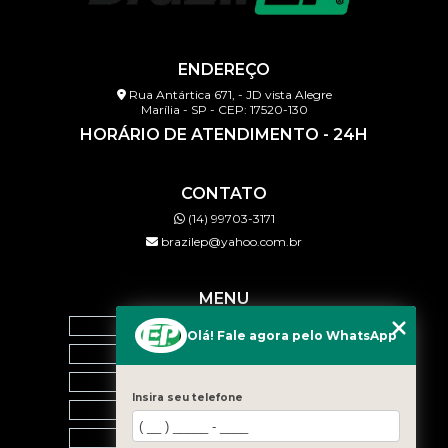
ENDEREÇO
Rua Antártica 671, - JD vista Alegre
Marília - SP - CEP: 17520-130
HORÁRIO DE ATENDIMENTO - 24H
CONTATO
(14) 99703-3171
brazilep@yahoo.com.br
MENU
HOME
Olá! Fale agora pelo WhatsApp
QUEM SOMOS
SERVIÇOS
Insira seu telefone
BLOG
CONTATO