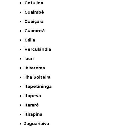
Getulina
Guaimbê
Guaiçara
Guarantã
Gália
Herculândia
Iacri
Ibirarema
Ilha Solteira
Itapetininga
Itapeva
Itararé
Itirapina
Jaguariaíva