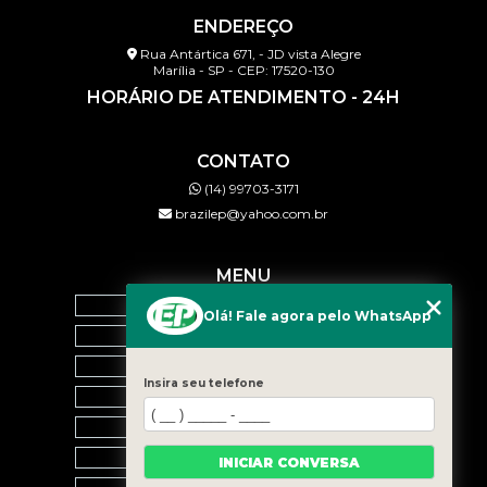
ENDEREÇO
Rua Antártica 671, - JD vista Alegre
Marília - SP - CEP: 17520-130
HORÁRIO DE ATENDIMENTO - 24H
CONTATO
(14) 99703-3171
brazilep@yahoo.com.br
MENU
HOME
Olá! Fale agora pelo WhatsApp
QUEM SOMOS
SERVIÇOS
Insira seu telefone
BLOG
CONTATO
CATEGORIAS
INICIAR CONVERSA