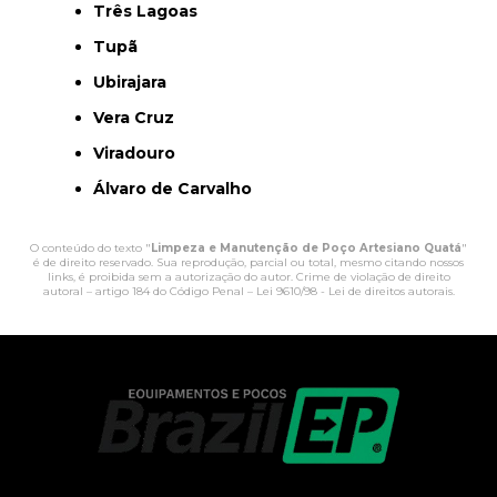
Três Lagoas
Tupã
Ubirajara
Vera Cruz
Viradouro
Álvaro de Carvalho
O conteúdo do texto "
Limpeza e Manutenção de Poço Artesiano Quatá
"
é de direito reservado. Sua reprodução, parcial ou total, mesmo citando nossos
links, é proibida sem a autorização do autor. Crime de violação de direito
autoral – artigo 184 do Código Penal –
Lei 9610/98 - Lei de direitos autorais
.