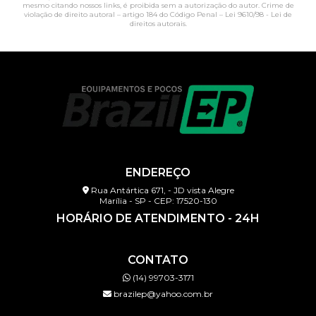
mesmo citando nossos links, é proibida sem a autorização do autor. Crime de
violação de direito autoral – artigo 184 do Código Penal –
Lei 9610/98 - Lei de
direitos autorais
.
ENDEREÇO
Rua Antártica 671, - JD vista Alegre
Marília - SP - CEP: 17520-130
HORÁRIO DE ATENDIMENTO - 24H
CONTATO
(14) 99703-3171
brazilep@yahoo.com.br