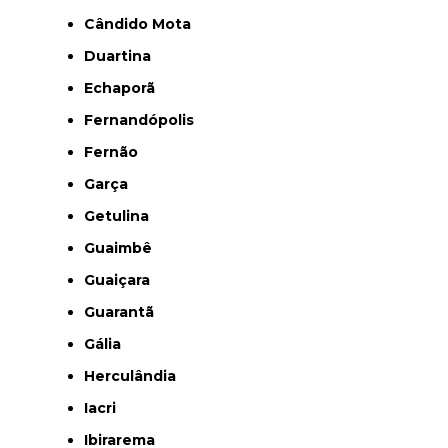
Cândido Mota
Duartina
Echaporã
Fernandópolis
Fernão
Garça
Getulina
Guaimbê
Guaiçara
Guarantã
Gália
Herculândia
Iacri
Ibirarema