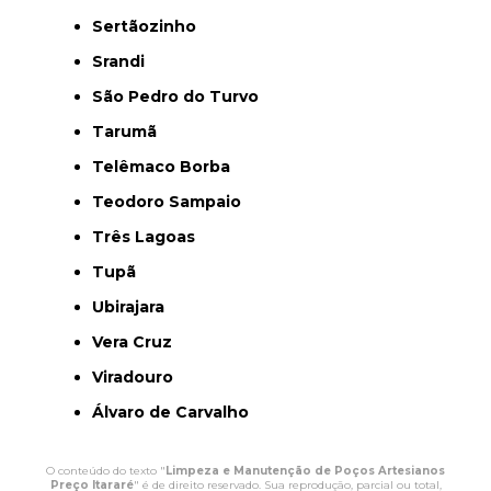
Sertãozinho
Srandi
São Pedro do Turvo
Tarumã
Telêmaco Borba
Teodoro Sampaio
Três Lagoas
Tupã
Ubirajara
Vera Cruz
Viradouro
Álvaro de Carvalho
O conteúdo do texto "
Limpeza e Manutenção de Poços Artesianos
Preço Itararé
" é de direito reservado. Sua reprodução, parcial ou total,