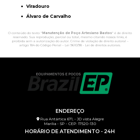
Viradouro
Álvaro de Carvalho
O conteúdo do texto "
Manutenção de Poço Artesiano Bastos
" é de direito
reservado. Sua reprodução, parcial ou total, mesmo citando nossos links, é
proibida sem a autorização do autor. Crime de violação de direito autoral –
artigo 184 do Código Penal –
Lei 9610/98 - Lei de direitos autorais
.
ENDEREÇO
Rua Antártica 671, - JD vista Alegre
Marília - SP - CEP: 17520-130
HORÁRIO DE ATENDIMENTO - 24H