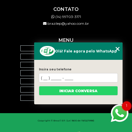
CONTATO
(14) 99703-3171
brazilep@yahoo.com.br
MENU
HOME
Olá! Fale agora pelo WhatsApp
QUEM SOMOS
SERVIÇOS
Insira seu telefone
BLOG
CONTATO
CATEGORIAS
INICIAR CONVERSA
MAPA DO SITE
1
Copyright © Brazil EP. (Lei 9610 de 19/02/1998)