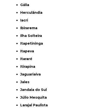
Gália
Herculândia
Iacri
Ibirarema
Ilha Solteira
Itapetininga
Itapeva
Itararé
Itirapina
Jaguariaíva
Jales
Jandaia do Sul
Júlio Mesquita
Larajal Paulista