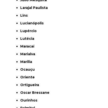
Júlio Mesquita
Larajal Paulista
Lins
Lucianópolis
Lupércio
Lutécia
Maracaí
Marialva
Marilia
Ocauçu
Oriente
Ortigueira
Oscar Bressane
Ourinhos