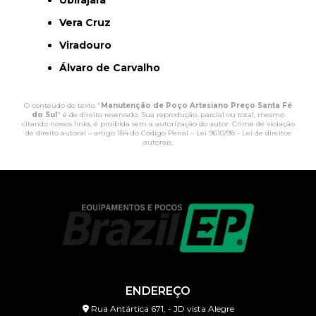
Ubirajara
Vera Cruz
Viradouro
Álvaro de Carvalho
O conteúdo do texto "
Manutenção de Poço Artesiano Preço Santa Fé
do Sul
" é de direito reservado. Sua reprodução, parcial ou total, mesmo
citando nossos links, é proibida sem a autorização do autor. Crime de violação
de direito autoral – artigo 184 do Código Penal –
Lei 9610/98 - Lei de direitos
autorais
.
ENDEREÇO
Rua Antártica 671, - JD vista Alegre