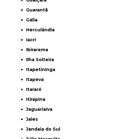
Guaiçara
Guarantã
Gália
Herculândia
Iacri
Ibirarema
Ilha Solteira
Itapetininga
Itapeva
Itararé
Itirapina
Jaguariaíva
Jales
Jandaia do Sul