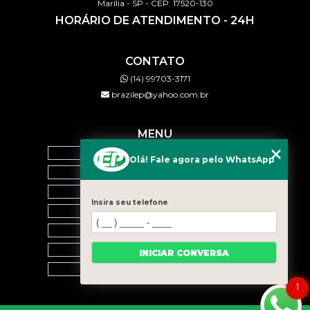
Marília - SP - CEP: 17520-130
HORÁRIO DE ATENDIMENTO - 24H
CONTATO
(14) 99703-3171
brazilep@yahoo.com.br
MENU
HOME
Olá! Fale agora pelo WhatsApp
QUEM SOMOS
SERVIÇOS
Insira seu telefone
BLOG
CONTATO
CATEGORIAS
INICIAR CONVERSA
MAPA DO SITE
1