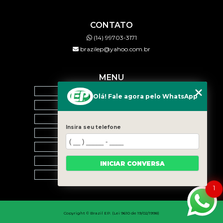
CONTATO
(14) 99703-3171
brazilep@yahoo.com.br
MENU
HOME
Olá! Fale agora pelo WhatsApp
QUEM SOMOS
SERVIÇOS
Insira seu telefone
BLOG
CONTATO
CATEGORIAS
INICIAR CONVERSA
MAPA DO SITE
1
Copyright © Brazil EP. (Lei 9610 de 19/02/1998)