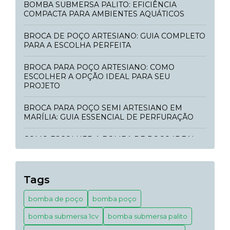
BOMBA SUBMERSA PALITO: EFICIÊNCIA
COMPACTA PARA AMBIENTES AQUÁTICOS
BROCA DE POÇO ARTESIANO: GUIA COMPLETO
PARA A ESCOLHA PERFEITA
BROCA PARA POÇO ARTESIANO: COMO
ESCOLHER A OPÇÃO IDEAL PARA SEU
PROJETO
BROCA PARA POÇO SEMI ARTESIANO EM
MARÍLIA: GUIA ESSENCIAL DE PERFURAÇÃO
COMO ESCOLHER A BOMBA DE POÇO IDEAL:
GUIA DEFINITIVO PARA SUA ESCOLHA
COMO ESCOLHER A BOMBA SUBMERSA 1CV
Tags
IDEAL PARA SUAS NECESSIDADES
bomba de poço
bomba poço
ESCAVAÇÃO DE POÇO PROFUNDO EM
MARÍLIA: TÉCNICAS E DICAS ESSENCIAIS
bomba submersa 1cv
bomba submersa palito