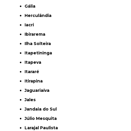
Gália
Herculândia
Iacri
Ibirarema
Ilha Solteira
Itapetininga
Itapeva
Itararé
Itirapina
Jaguariaíva
Jales
Jandaia do Sul
Júlio Mesquita
Larajal Paulista