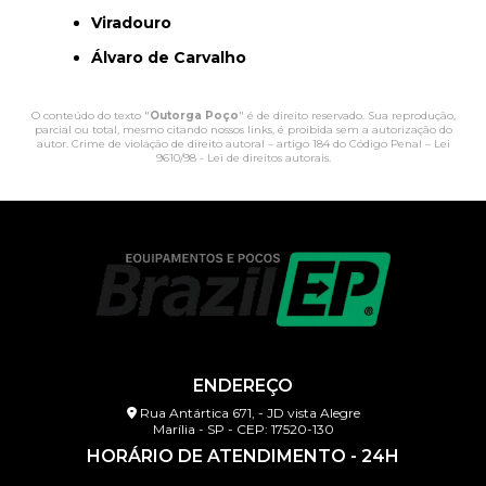
Viradouro
Álvaro de Carvalho
O conteúdo do texto "
Outorga Poço
" é de direito reservado. Sua reprodução,
parcial ou total, mesmo citando nossos links, é proibida sem a autorização do
autor. Crime de violação de direito autoral – artigo 184 do Código Penal –
Lei
9610/98 - Lei de direitos autorais
.
ENDEREÇO
Rua Antártica 671, - JD vista Alegre
Marília - SP - CEP: 17520-130
HORÁRIO DE ATENDIMENTO - 24H