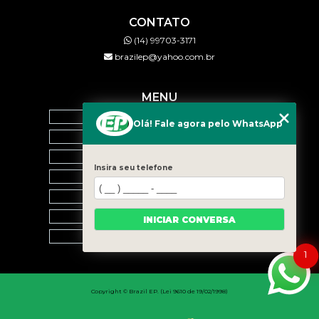
CONTATO
(14) 99703-3171
brazilep@yahoo.com.br
MENU
HOME
Olá! Fale agora pelo WhatsApp
QUEM SOMOS
SERVIÇOS
Insira seu telefone
BLOG
CONTATO
CATEGORIAS
INICIAR CONVERSA
MAPA DO SITE
1
Copyright © Brazil EP. (Lei 9610 de 19/02/1998)