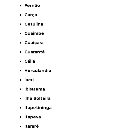
Fernão
Garça
Getulina
Guaimbê
Guaiçara
Guarantã
Gália
Herculândia
Iacri
Ibirarema
Ilha Solteira
Itapetininga
Itapeva
Itararé