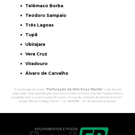
Telêmaco Borba
Teodoro Sampaio
Três Lagoas
Tupã
Ubirajara
Vera Cruz
Viradouro
Álvaro de Carvalho
O conteúdo do texto "
Perfuração de Mini Poço Marília
" é de direito
reservado. Sua reprodução, parcial ou total, mesmo citando nossos links, é
proibida sem a autorização do autor. Crime de violação de direito autoral –
artigo 184 do Código Penal –
Lei 9610/98 - Lei de direitos autorais
.