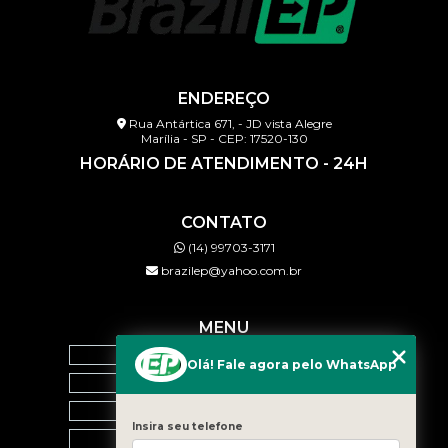
ENDEREÇO
Rua Antártica 671, - JD vista Alegre
Marília - SP - CEP: 17520-130
HORÁRIO DE ATENDIMENTO - 24H
CONTATO
(14) 99703-3171
brazilep@yahoo.com.br
MENU
HOME
Olá! Fale agora pelo WhatsApp
QUEM SOMOS
SERVIÇOS
Insira seu telefone
BLOG