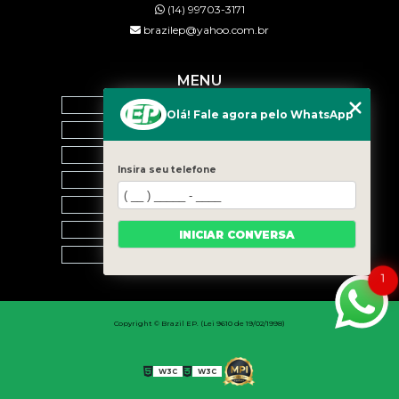
(14) 99703-3171
brazilep@yahoo.com.br
MENU
HOME
Olá! Fale agora pelo WhatsApp
QUEM SOMOS
SERVIÇOS
Insira seu telefone
BLOG
CONTATO
CATEGORIAS
INICIAR CONVERSA
MAPA DO SITE
1
Copyright © Brazil EP. (Lei 9610 de 19/02/1998)
W3C
W3C