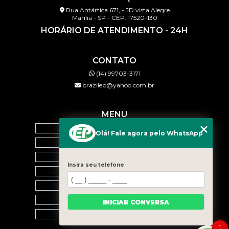
Rua Antártica 671, - JD vista Alegre
Marília - SP - CEP: 17520-130
HORÁRIO DE ATENDIMENTO - 24H
CONTATO
(14) 99703-3171
brazilep@yahoo.com.br
MENU
HOME
Olá! Fale agora pelo WhatsApp
QUEM SOMOS
SERVIÇOS
Insira seu telefone
BLOG
CONTATO
CATEGORIAS
INICIAR CONVERSA
MAPA DO SITE
1