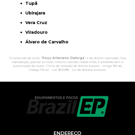
Tupã
Ubirajara
Vera Cruz
Viradouro
Álvaro de Carvalho
O conteúdo do texto "
Poço Artesiano Outorga
" é de direito reservado. Sua
reprodução, parcial ou total, mesmo citando nossos links, é proibida sem a
autorização do autor. Crime de violação de direito autoral – artigo 184 do
Código Penal –
Lei 9610/98 - Lei de direitos autorais
.
ENDEREÇO