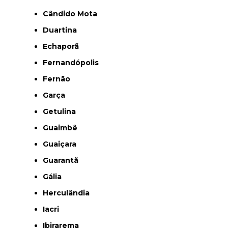
Cândido Mota
Duartina
Echaporã
Fernandópolis
Fernão
Garça
Getulina
Guaimbê
Guaiçara
Guarantã
Gália
Herculândia
Iacri
Ibirarema