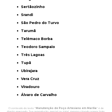
Sertãozinho
Srandi
São Pedro do Turvo
Tarumã
Telêmaco Borba
Teodoro Sampaio
Três Lagoas
Tupã
Ubirajara
Vera Cruz
Viradouro
Álvaro de Carvalho
O conteúdo do texto "
Manutenção de Poço Artesiano em Marília
" é de
direito reservado. Sua reprodução, parcial ou total, mesmo citando nossos links,