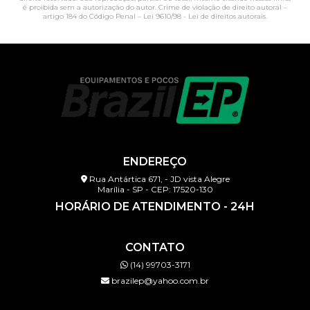
é proibida sem a autorização do autor. Crime de violação de direito autoral –
artigo 184 do Código Penal –
Lei 9610/98 - Lei de direitos autorais
.
ENDEREÇO
Rua Antártica 671, - JD vista Alegre
Marília - SP - CEP: 17520-130
HORÁRIO DE ATENDIMENTO - 24H
CONTATO
(14) 99703-3171
brazilep@yahoo.com.br