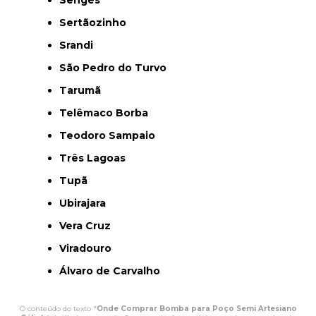
Sengés
Sertãozinho
Srandi
São Pedro do Turvo
Tarumã
Telêmaco Borba
Teodoro Sampaio
Três Lagoas
Tupã
Ubirajara
Vera Cruz
Viradouro
Álvaro de Carvalho
O conteúdo do texto "
Onde Comprar Bomba para Poço Semi Artesiano