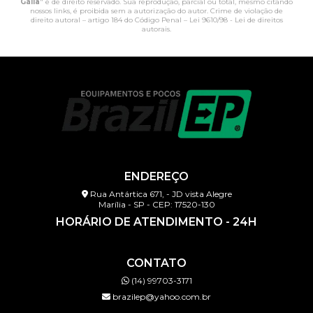
Gália
" é de direito reservado. Sua reprodução, parcial ou total, mesmo citando
nossos links, é proibida sem a autorização do autor. Crime de violação de
direito autoral – artigo 184 do Código Penal –
Lei 9610/98 - Lei de direitos
autorais
.
ENDEREÇO
Rua Antártica 671, - JD vista Alegre
Marília - SP - CEP: 17520-130
HORÁRIO DE ATENDIMENTO - 24H
CONTATO
(14) 99703-3171
brazilep@yahoo.com.br