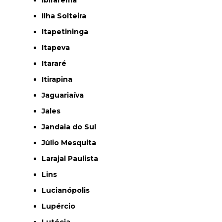
Ibirarema
Ilha Solteira
Itapetininga
Itapeva
Itararé
Itirapina
Jaguariaíva
Jales
Jandaia do Sul
Júlio Mesquita
Larajal Paulista
Lins
Lucianópolis
Lupércio