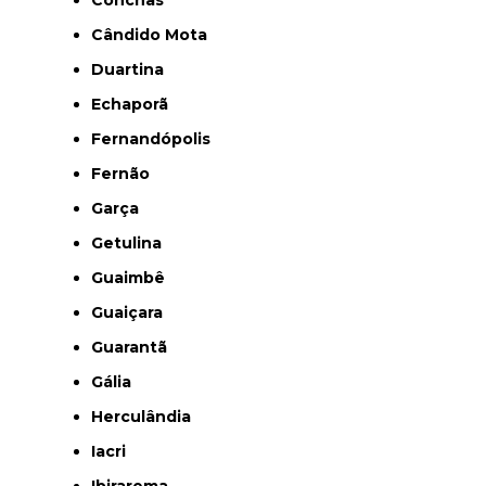
Conchas
Cândido Mota
Duartina
Echaporã
Fernandópolis
Fernão
Garça
Getulina
Guaimbê
Guaiçara
Guarantã
Gália
Herculândia
Iacri